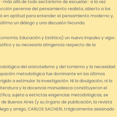
 -más allá de todo sectarismo de escuelas- a la vez
rección perenne del pensamiento realista, abierto a los
có en aptitud para entender el pensamiento moderno y,
último un diálogo y una discusión fecunda.
, Economía, Educación y Estética) un nuevo impulso y vigor.
osófico y su necesaria atingencia respecto de la
todológica del aristotelismo y del tomismo y la necesidad
upación metodológica fue dominante en los últimos
igido a estimular la investigación. Ni la divulgación, ni la
a literatura y la docencia manualesca constituyeron el
tífica, sujeta a estrictas exigencias metodológicas, se
a de Buenos Aires (y su órgano de publicación, la revista
olega y amigo, CARLOS SACHERI, trágicamente asesinado