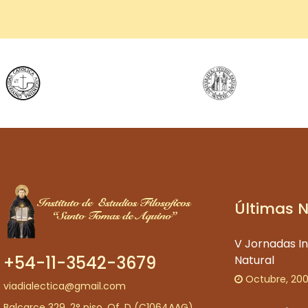
Últimas 
V Jornadas I
+54-11-3542-3679
Natural
Octubre, 20
viadialectica@gmail.com
Balcarce 329, 2° piso, Of. D (C1064AAG).