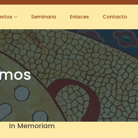
extos
Seminario
Enlaces
Contacto
amos
In Memoriam