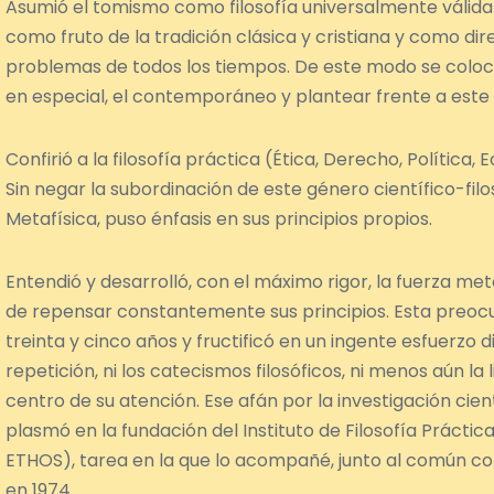
Asumió el tomismo como filosofía universalmente válida
como fruto de la tradición clásica y cristiana y como di
problemas de todos los tiempos. De este modo se colo
en especial, el contemporáneo y plantear frente a este 
Confirió a la filosofía práctica (Ética, Derecho, Política
Sin negar la subordinación de este género científico-fil
Metafísica, puso énfasis en sus principios propios.
Entendió y desarrolló, con el máximo rigor, la fuerza me
de repensar constantemente sus principios. Esta preoc
treinta y cinco años y fructificó en un ingente esfuerzo dir
repetición, ni los catecismos filosóficos, ni menos aún l
centro de su atención. Ese afán por la investigación cien
plasmó en la fundación del Instituto de Filosofía Práctic
ETHOS), tarea en la que lo acompañé, junto al común c
en 1974.